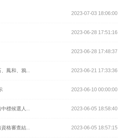
2023-07-03 18:06:00
2023-06-28 17:51:16
2023-06-28 17:48:37
2023-06-21 17:33:36
白云機場三期擴建工程周邊臨空經濟產業園區基礎設施建設三期工程（方石、鳳和、鴉湖、和瑞路、竹三地塊）、（建南（首批））、（南方地塊）（第一批）、（小?-平山首期）（第一批）、（龍口-小布二期）（第一批）、（清?項目）、（小?—平山二期（首批））、（保良北地塊）（第一批）建筑工程一切險及第三者責任險中標結果
2023-06-10 00:00:00
示
2023-06-05 18:58:40
白云區馬瀝智慧健康產業園一期地塊項目展示區軟裝和展陳項目及相關服務中標候選人公示函
2023-06-05 18:57:15
白云區馬瀝智慧健康產業園一期地塊項目展示區軟裝和展陳項目及相關服務資格審查結果公示