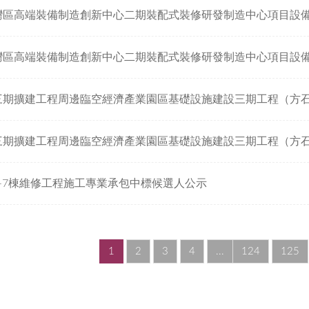
-7棟維修工程施工專業承包中標候選人公示
1
2
3
4
...
124
125