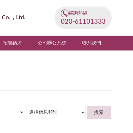
咨詢熱線
n Co.，Ltd.
020-61101333
招賢納才
公司辦公系統
聯系我們
搜索